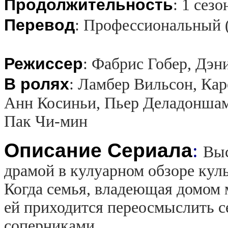
Продолжительность
:
1 сезо
Перевод
:
Профессиональный 
Режиссер
:
Фабрис Гобер, Дэн
В ролях
:
Ламбер Вильсон, Кар
Анн Косиньи, Пьер Деладоншам
Пак Чи-мин
Описание Сериала
:
Выс
драмой в кулуарном обзоре кул
Когда семья, владеющая домом м
ей приходится переосмыслить с
соперниками.