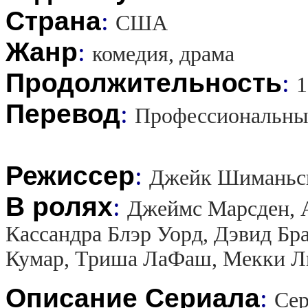
Страна
:
США
Жанр
:
комедия, драма
Продолжительность
:
1
Перевод
:
Профессиональны
Режиссер
:
Джейк Шиманьс
В ролях
:
Джеймс Марсден, А
Кассандра Блэр Уорд, Дэвид Бр
Кумар, Триша ЛаФаш, Мекки Л
Описание Сериала
:
Сер