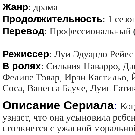
Жанр
:
драма
Продолжительность
:
1 сезо
Перевод
:
Профессиональный 
Режиссер
:
Луи Эдуардо Рейес
В ролях
:
Сильвия Наварро, Да
Фелипе Товар, Иран Кастильо, 
Соса, Ванесса Бауче, Луис Гати
Описание Сериала
:
Ког
узнает, что она усыновила ребе
столкнется с ужасной морально