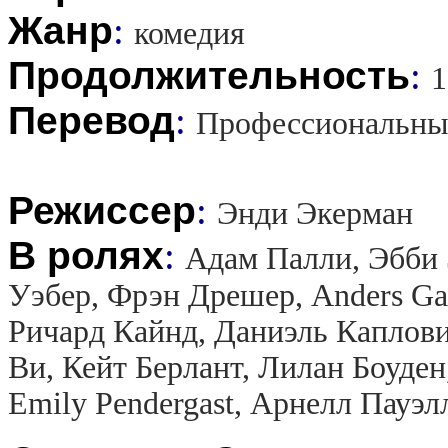
Жанр
:
комедия
Продолжительность
:
1
Перевод
:
Профессиональны
Режиссер
:
Энди Экерман
В ролях
:
Адам Палли, Эбби 
Уэбер, Фрэн Дрешер, Anders Gar
Ричард Кайнд, Даниэль Каплови
Ви, Кейт Берлант, Лилан Боуде
Emily Pendergast, Арнелл Пауэ