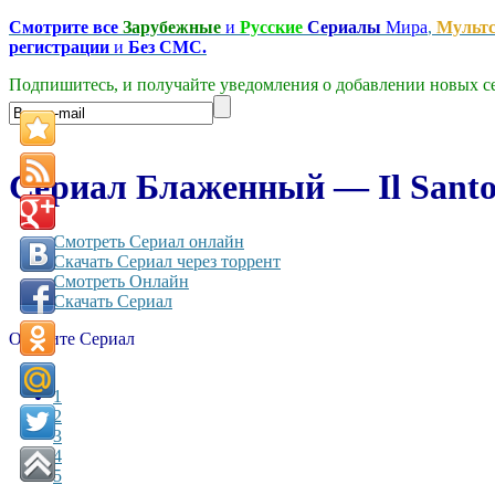
Смотрите все
Зарубежные
и
Русские
Сериалы
Мира
,
Мульт
регистрации
и
Без СМС.
Подпишитесь, и получайте уведомления о добавлении новых се
Сериал Блаженный — Il Santone 
Смотреть Сериал онлайн
Скачать Сериал через торрент
Смотреть Онлайн
Скачать Сериал
Оцените Сериал
1
2
3
4
5