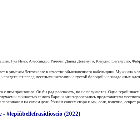
решия, Гуя Йело, Алессандро Ричечи, Давид Девенуто, Клаудио Сегалусио, Ф
ет в римском Ченточелле в качестве обыкновенного кабельщика. Мужчина в один
перь предстанет перед местными жителями с густой бородой и в загадочных оде
о с ним произошло. Он бы рад рассказать, но не получается. Одно герой знает т
случаем и личностью самого Барони заинтересовались представители местного
 персонажем на самом деле. Узнаем совсем скоро и мы, если, конечно, секрет р
#lepiùbellefrasidioscio (2022)