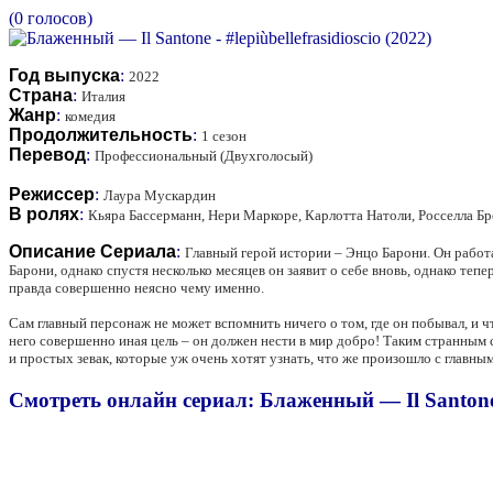
(0 голосов)
Год выпуска
:
2022
Страна
:
Италия
Жанр
:
комедия
Продолжительность
:
1 сезон
Перевод
:
Профессиональный (Двухголосый)
Режиссер
:
Лаура Мускардин
В ролях
:
Кьяра Бассерманн, Нери Маркоре, Карлотта Натоли, Росселла Б
Описание Сериала
:
Главный герой истории – Энцо Барони. Он работа
Барони, однако спустя несколько месяцев он заявит о себе вновь, однако те
правда совершенно неясно чему именно.
Сам главный персонаж не может вспомнить ничего о том, где он побывал, и чт
него совершенно иная цель – он должен нести в мир добро! Таким странным 
и простых зевак, которые уж очень хотят узнать, что же произошло с главным
Смотреть онлайн сериал: Блаженный — Il Santone - 