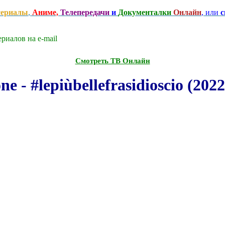
сериалы
,
Аниме,
Телепередачи
и
Документалки
Онлайн
, или
с
риалов на e-mаil
Смотреть ТВ Онлайн
- #lepiùbellefrasidioscio (2022