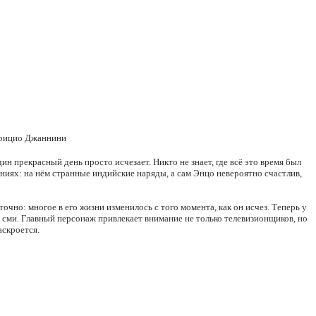
абрицио Джаннини
 прекрасный день просто исчезает. Никто не знает, где всё это время был
яниях: на нём странные индийские наряды, а сам Энцо невероятно счастлив,
очно: многое в его жизни изменилось с того момента, как он исчез. Теперь у
 сми. Главный персонаж привлекает внимание не только телевизионщиков, но
аскроется.