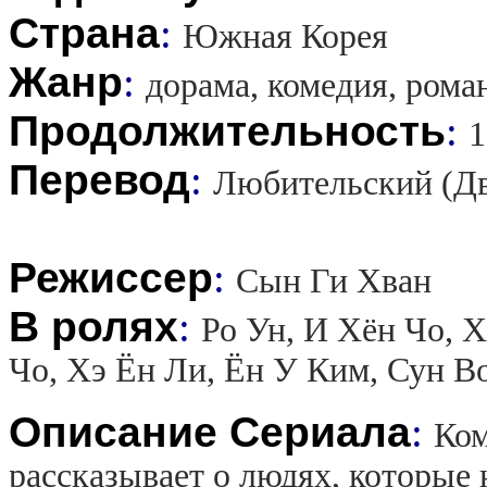
Страна
:
Южная Корея
Жанр
:
дорама, комедия, рома
Продолжительность
:
1
Перевод
:
Любительский (Д
Режиссер
:
Сын Ги Хван
В ролях
:
Ро Ун, И Хён Чо, 
Чо, Хэ Ён Ли, Ён У Ким, Сун В
Описание Сериала
:
Ком
рассказывает о людях, которые