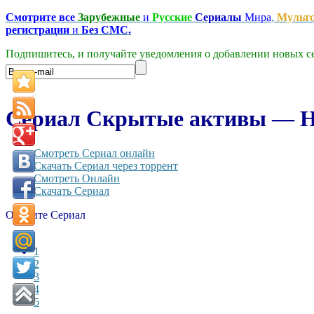
Смотрите все
Зарубежные
и
Русские
Сериалы
Мира
,
Мульт
регистрации
и
Без СМС.
Подпишитесь, и получайте уведомления о добавлении новых се
Сериал Скрытые активы — Hidd
Смотреть Сериал онлайн
Скачать Сериал через торрент
Смотреть Онлайн
Скачать Сериал
Оцените Сериал
1
2
3
4
5