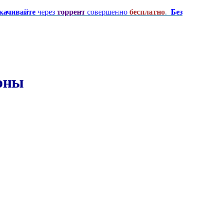
качивайте
через
торрент
совершенно
бесплатно
.
Без
зоны