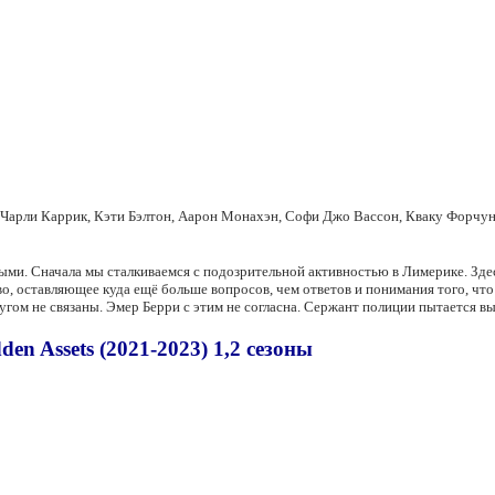
 Чарли Каррик, Кэти Бэлтон, Аарон Монахэн, Софи Джо Вассон, Кваку Форчун
ми. Сначала мы сталкиваемся с подозрительной активностью в Лимерике. Здес
о, оставляющее куда ещё больше вопросов, чем ответов и понимания того, что
гом не связаны. Эмер Берри с этим не согласна. Сержант полиции пытается выяс
n Assets (2021-2023) 1,2 сезоны