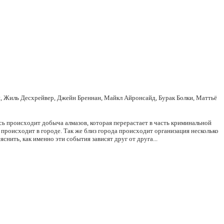
, Жиль Десхрейвер, Джейн Бреннан, Майкл Айронсайд, Бурак Болки, Маттьё
ь происходит добыча алмазов, которая перерастает в часть криминальной
 происходит в городе. Так же близ города происходит организация несколько
нить, как именно эти события зависят друг от друга...