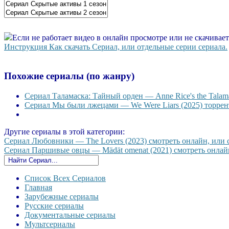
Если не работает видео в онлайн просмотре или не скачивае
Инструкция Как скачать Сериал, или отдельные серии сериала.
Похожие сериалы (по жанру)
Сериал Таламаска: Тайный орден — Anne Rice's the Talama
Сериал Мы были лжецами — We Were Liars (2025) торрент
Другие сериалы в этой категории:
Сериал Любовники — The Lovers (2023) смотреть онлайн, или с
Сериал Паршивые овцы — Mädät omenat (2021) смотреть онлайн,
Список Всех Сериалов
Главная
Зарубежные сериалы
Русские сериалы
Документальные сериалы
Мультсериалы