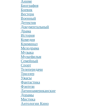
Аниме
Биография
Боевик
Вестерн
Военный
Детектив
Документальный
Драма
История
Комедия
Криминал
Мелодрама
Музыка
Мультфильм
Семейный
Спорт
Телепередачи
Триллер
Ужасы
Фантастика
Фэнтези
Латиноамериканские
Дорамы
Мистика
Антологии Кино