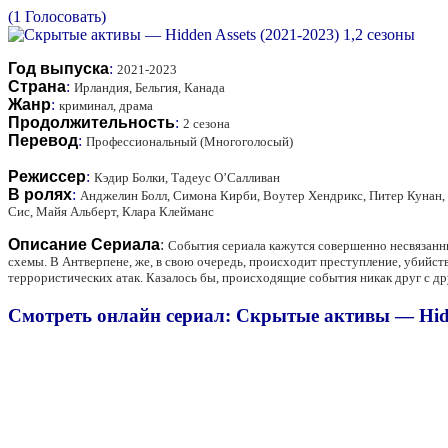
(1 Голосовать)
Год выпуска
:
2021-2023
Страна
:
Ирландия, Бельгия, Канада
Жанр
:
криминал, драма
Продолжительность
:
2 сезона
Перевод
:
Профессиональный (Многоголосый)
Режиссер
:
Кэдир Болки, Тадеус О’Салливан
В ролях
:
Анджелин Болл, Симона Кирби, Воутер Хендрикс, Питер Кунан,
Сис, Майя Альберт, Клара Клейманс
Описание Сериала
:
События сериала кажутся совершенно несвязанны
схемы. В Антверпене, же, в свою очередь, происходит преступление, убийств
террористических атак. Казалось бы, происходящие события никак друг с дру
Смотреть онлайн сериал: Скрытые активы — Hidde