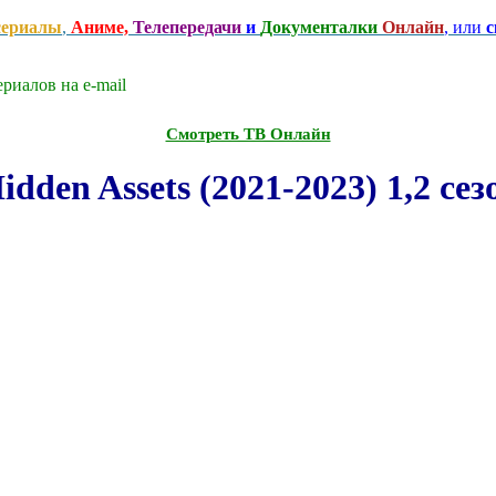
сериалы
,
Аниме,
Телепередачи
и
Документалки
Онлайн
, или
с
риалов на e-mаil
Смотреть ТВ Онлайн
en Assets (2021-2023) 1,2 се