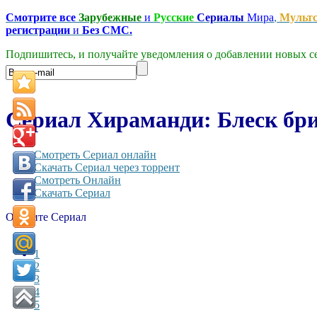
Смотрите все
Зарубежные
и
Русские
Сериалы
Мира
,
Мульт
регистрации
и
Без СМС.
Подпишитесь, и получайте уведомления о добавлении новых се
Сериал Хираманди: Блеск бри
Смотреть Сериал онлайн
Скачать Сериал через торрент
Смотреть Онлайн
Скачать Сериал
Оцените Сериал
1
2
3
4
5