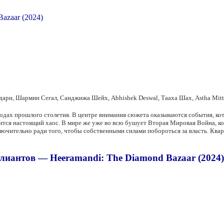
ри, Шармин Сегал, Санджижа Шейх, Abhishek Deswal, Тааха Шах, Astha Mitt
одах прошлого столетия. В центре внимания сюжета оказываются события, ко
ится настоящий хаос. В мире же уже во всю бушует Вторая Мировая Война, к
лючительно ради того, чтобы собственными силами побороться за власть. Ква
лиантов — Heeramandi: The Diamond Bazaar (2024)