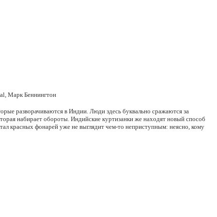
al, Марк Беннингтон
торые разворачиваются в Индии. Люди здесь буквально сражаются за
оторая набирает обороты. Индийские куртизанки же находят новый способ
ртал красных фонарей уже не выглядит чем-то неприступным: неясно, кому