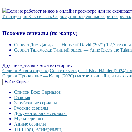
Если не работает видео в онлайн просмотре или не скачивае
Инструкция Как скачать Сериал, или отдельные серии сериала.
Похожие сериалы (по жанру)
Сериал Дом Давида — House of David (2025) 1,2,3 сезоны 
Сериал Таламаска: Тайный орден — Anne Rice's the Talama
Другие сериалы в этой категории:
Сериал В твоих руках (Спасите меня) — I Вina Händer (2024) см
Сериал Пропавшие — Kalup (2020) смотреть онлайн, или скачат
Список Всех Сериалов
Главная
Зарубежные сериалы
Русские сериалы
Документальные сериалы
Мультсериалы
Аниме сериалы
ТВ-Шоу (Телепередачи)