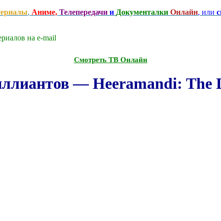
сериалы
,
Аниме,
Телепередачи
и
Документалки
Онлайн
, или
с
риалов на e-mаil
Смотреть ТВ Онлайн
ллиантов — Heeramandi: The D