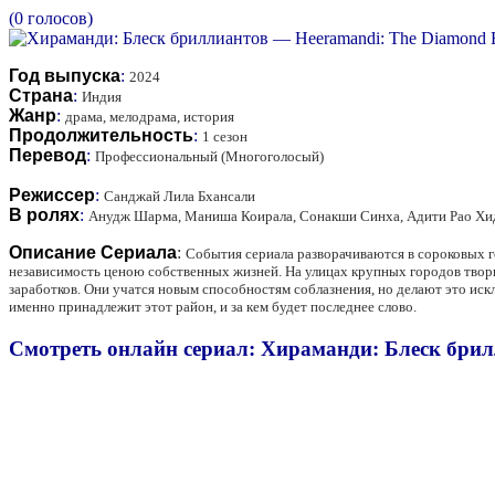
(0 голосов)
Год выпуска
:
2024
Страна
:
Индия
Жанр
:
драма, мелодрама, история
Продолжительность
:
1 сезон
Перевод
:
Профессиональный (Многоголосый)
Режиссер
:
Санджай Лила Бхансали
В ролях
:
Анудж Шарма, Маниша Коирала, Сонакши Синха, Адити Рао Хида
Описание Сериала
:
События сериала разворачиваются в сороковых г
независимость ценою собственных жизней. На улицах крупных городов твор
заработков. Они учатся новым способностям соблазнения, но делают это иск
именно принадлежит этот район, и за кем будет последнее слово.
Смотреть онлайн сериал: Хираманди: Блеск брил