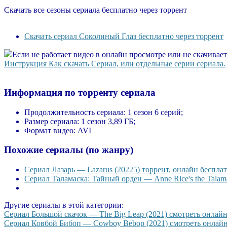
Скачать все сезоны сериала бесплатно через торрент
Скачать сериал Соколиный Глаз бесплатно через торрент
Если не работает видео в онлайн просмотре или не скачивае
Инструкция Как скачать Сериал, или отдельные серии сериала.
Информация по торренту сериала
Продолжительность сериала:
1 сезон 6 серий;
Размер сериала:
1 сезон 3,89 ГБ;
Формат видео:
AVI
Похожие сериалы (по жанру)
Сериал Лазарь — Lazarus (20225) торрент, онлайн бесплат
Сериал Таламаска: Тайный орден — Anne Rice's the Talama
Другие сериалы в этой категории:
Сериал Большой скачок — The Big Leap (2021) смотреть онлайн,
Сериал Ковбой Бибоп — Cowboy Bebop (2021) смотреть онлайн, 