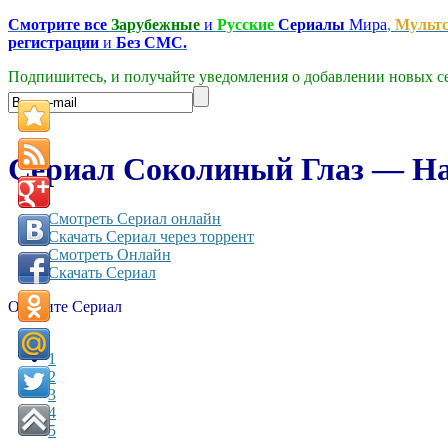
Смотрите все
Зарубежные
и
Русские
Сериалы
Мира
,
Мульт
регистрации
и
Без СМС.
Подпишитесь, и получайте уведомления о добавлении новых се
Сериал Соколиный Глаз — Ha
Смотреть Сериал онлайн
Скачать Сериал через торрент
Смотреть Онлайн
Скачать Сериал
Оцените Сериал
1
2
3
4
5