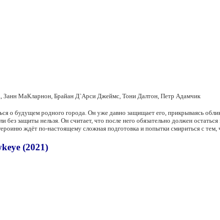
, Занн МаКларнон, Брайан Д`Арси Джеймс, Тони Далтон, Петр Адамчик
ся о будущем родного города. Он уже давно защищает его, прикрываясь облик
и без защиты нельзя. Он считает, что после него обязательно должен остаться
 героиню ждёт по-настоящему сложная подготовка и попытки смириться с тем, 
keye (2021)