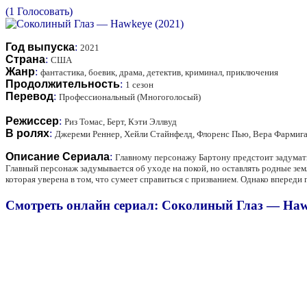
(1 Голосовать)
Год выпуска
:
2021
Страна
:
США
Жанр
:
фантастика, боевик, драма, детектив, криминал, приключения
Продолжительность
:
1 сезон
Перевод
:
Профессиональный (Многоголосый)
Режиссер
:
Риз Томас, Берт, Кэти Эллвуд
В ролях
:
Джереми Реннер, Хейли Стайнфелд, Флоренс Пью, Вера Фармига
Описание Сериала
:
Главному персонажу Бартону предстоит задумать
Главный персонаж задумывается об уходе на покой, но оставлять родные земл
которая уверена в том, что сумеет справиться с призванием. Однако впереди
Смотреть онлайн сериал: Соколиный Глаз — Haw