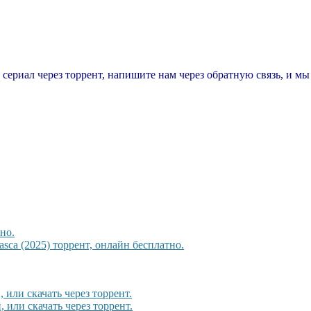
т сериал через торрент, напишите нам через обратную связь, и м
но.
sca (2025) торрент, онлайн бесплатно.
 или скачать через торрент.
или скачать через торрент.