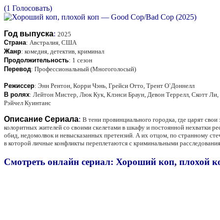
(1 Голосовать)
Год выпуска
:
2025
Страна
:
Австралия, США
Жанр
:
комедия, детектив, криминал
Продолжительность
:
1 сезон
Перевод
:
Профессиональный (Многоголосый)
Режиссер
:
Энн Рентон, Корри Чэнь, Грейси Отто, Трент О`Доннелл
В ролях
:
Лейтон Мистер, Люк Кук, Клэнси Браун, Девон Террелл, Скотт Ли
Рэйчел Куинтанс
Описание Сериала
:
В тени провинциального городка, где царят свои
колоритных жителей со своими скелетами в шкафу и постоянной нехватки ре
обид, недомолвок и невысказанных претензий. А их отцом, по странному стеч
в которой личные конфликты переплетаются с криминальными расследовани
Смотреть онлайн сериал: Хороший коп, плохой к