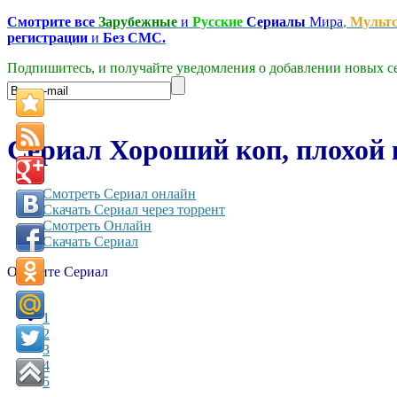
Смотрите все
Зарубежные
и
Русские
Сериалы
Мира
,
Мульт
регистрации
и
Без СМС.
Подпишитесь, и получайте уведомления о добавлении новых се
Сериал Хороший коп, плохой 
Смотреть Сериал онлайн
Скачать Сериал через торрент
Смотреть Онлайн
Скачать Сериал
Оцените Сериал
1
2
3
4
5