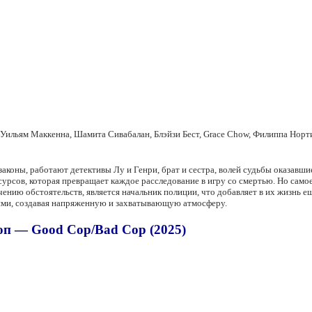
, Уильям Маккенна, Шамита Сивабалан, Блэйзи Бест, Grace Chow, Филиппа Нор
 законы, работают детективы Лу и Генри, брат и сестра, волей судьбы оказавш
сурсов, которая превращает каждое расследование в игру со смертью. Но сам
ению обстоятельств, является начальник полиции, что добавляет в их жизнь е
ями, создавая напряженную и захватывающую атмосферу.
оп — Good Cop/Bad Cop (2025)