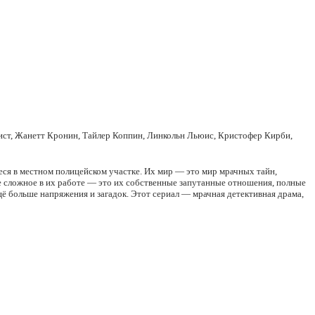
тист, Жанетт Кронин, Тайлер Коппин, Линкольн Льюис, Кристофер Кирби,
иеся в местном полицейском участке. Их мир — это мир мрачных тайн,
ое сложное в их работе — это их собственные запутанные отношения, полные
щё больше напряжения и загадок. Этот сериал — мрачная детективная драма,