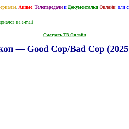
сериалы
,
Аниме,
Телепередачи
и
Документалки
Онлайн
, или
с
риалов на e-mаil
Смотреть ТВ Онлайн
коп — Good Cop/Bad Cop (2025