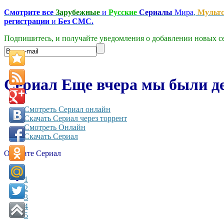
Смотрите все
Зарубежные
и
Русские
Сериалы
Мира
,
Мульт
регистрации
и
Без СМС.
Подпишитесь, и получайте уведомления о добавлении новых се
Сериал Еще вчера мы были дет
Смотреть Сериал онлайн
Скачать Сериал через торрент
Смотреть Онлайн
Скачать Сериал
Оцените Сериал
1
2
3
4
5