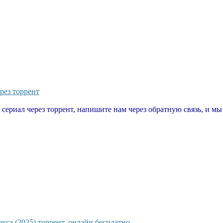
рез торрент
т сериал через торрент, напишите нам через обратную связь, и м
sca (2025) торрент, онлайн бесплатно.