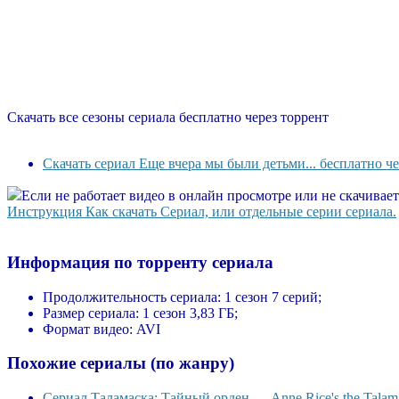
Скачать все сезоны сериала бесплатно через торрент
Скачать сериал Еще вчера мы были детьми... бесплатно че
Если не работает видео в онлайн просмотре или не скачивае
Инструкция Как скачать Сериал, или отдельные серии сериала.
Информация по торренту сериала
Продолжительность сериала:
1 сезон 7 серий;
Размер сериала:
1 сезон 3,83 ГБ;
Формат видео:
AVI
Похожие сериалы (по жанру)
Сериал Таламаска: Тайный орден — Anne Rice's the Talama