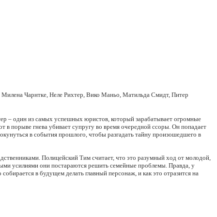
, Милена Чарнтке, Неле Рихтер, Вико Маньо, Матильда Смидт, Питер
тер – один из самых успешных юристов, который зарабатывает огромные
от в порыве гнева убивает супругу во время очередной ссоры. Он попадает
 окунуться в события прошлого, чтобы разгадать тайну произошедшего в
одственниками. Полицейский Тим считает, что это разумный ход от молодой,
ными усилиями они постараются решить семейные проблемы. Правда, у
 собирается в будущем делать главный персонаж, и как это отразится на