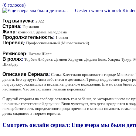
(6 голосов)
Год выпуска
:
2022
Страна
:
Германия
Жанр
:
криминал, драма, мелодрама
Продолжительность
:
1 сезон
Перевод
:
Профессиональный (Многоголосый)
Режиссер
:
Натали Шарп
В ролях
:
Торбен Либрехт, Дэмиен Хардунг, Джулия Бокс, Ульрих Тукур, 
Шнайдер
Описание Сериала
:
Семья Клеттманн проживает в городе Мюнхене. У
деньги. Его супруга Анна заботится о детишках. Троица подрастает, радуя 
под стражу, оказавшись в весьма неприятном положении. Его мотивы были с
настоящем. Что же скрывает главный персонаж?
С другой стороны на свободе остались три ребёнка, за которыми никто не 
но очень ответственной девушки. Виви чувствует, что дети нуждаются в п
полицейского есть определенного рода причины и мотивы помогать семье поги
детях сидящего в тюрьме юриста.
Смотреть онлайн сериал: Еще вчера мы были детьм