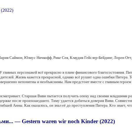
Мария Саймон, Юлиус Ничкофф, Рике Сея, Клаудия Гейслер-Бейдинг, Лорен Отт
 главных персонажей всё прекрасно в плане финансового благосостояния. Пи
родителей. Жизнь кажется прекрасной, однако всё рушит одна ошибки Питера. Т
овершенно непонятны и необъяснимы. Нам предстоит вместе с главным героем
присматривает. Старшая Виви пытается получить опеку над своими младшими р
оддержке после произошедшего. Тиму удается добиться доверия Виви. Совмест
бшей Анны. Как оказалось, он знал её до преступления Питера. Кто знает, что
и... — Gestern waren wir noch Kinder (2022)