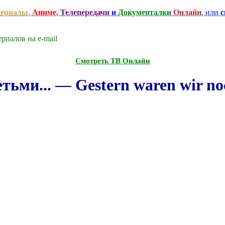
сериалы
,
Аниме,
Телепередачи
и
Документалки
Онлайн
, или
с
риалов на e-mаil
Смотреть ТВ Онлайн
ьми... — Gestern waren wir noc