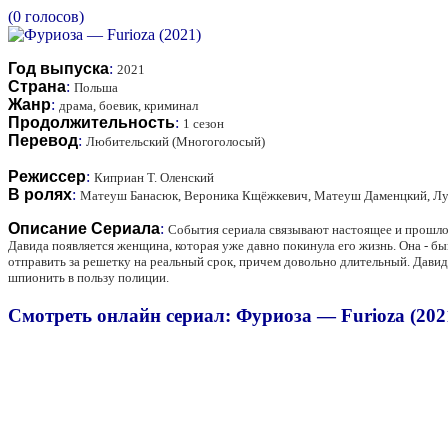
(0 голосов)
Год выпуска
:
2021
Страна
:
Польша
Жанр
:
драма, боевик, криминал
Продолжительность
:
1 сезон
Перевод
:
Любительский (Многоголосый)
Режиссер
:
Киприан Т. Оленский
В ролях
:
Матеуш Банасюк, Вероника Кщёжкевич, Матеуш Даменцкий, Лук
Описание Сериала
:
События сериала связывают настоящее и прошлое
Давида появляется женщина, которая уже давно покинула его жизнь. Она - бы
отправить за решетку на реальный срок, причем довольно длительный. Дави
шпионить в пользу полиции.
Смотреть онлайн сериал: Фуриоза — Furioza (202