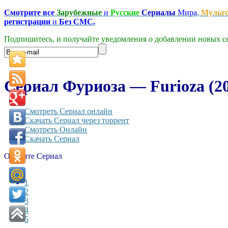
Смотрите все
Зарубежные
и
Русские
Сериалы
Мира
,
Мульт
регистрации
и
Без СМС.
Подпишитесь, и получайте уведомления о добавлении новых се
Сериал Фуриоза — Furioza (2
Смотреть Сериал онлайн
Скачать Сериал через торрент
Смотреть Онлайн
Скачать Сериал
Оцените Сериал
1
2
3
4
5