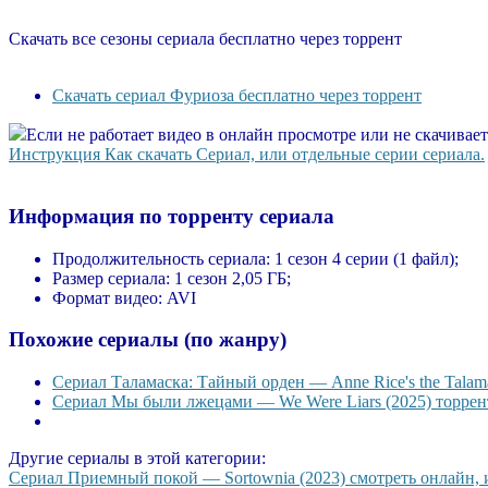
Скачать все сезоны сериала бесплатно через торрент
Скачать сериал Фуриоза бесплатно через торрент
Если не работает видео в онлайн просмотре или не скачивае
Инструкция Как скачать Сериал, или отдельные серии сериала.
Информация по торренту сериала
Продолжительность сериала:
1 сезон 4 серии (1 файл);
Размер сериала:
1 сезон 2,05 ГБ;
Формат видео:
AVI
Похожие сериалы (по жанру)
Сериал Таламаска: Тайный орден — Anne Rice's the Talama
Сериал Мы были лжецами — We Were Liars (2025) торрент
Другие сериалы в этой категории:
Сериал Приемный покой — Sortownia (2023) смотреть онлайн, и