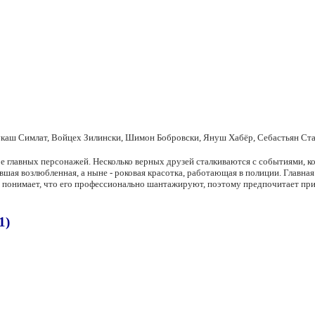
аш Симлат, Войцех Зилински, Шимон Бобровски, Януш Хабёр, Себастьян Стан
 главных персонажей. Несколько верных друзей сталкиваются с событиями, ко
вшая возлюбленная, а ныне - роковая красотка, работающая в полиции. Главная
д понимает, что его профессионально шантажируют, поэтому предпочитает пр
1)