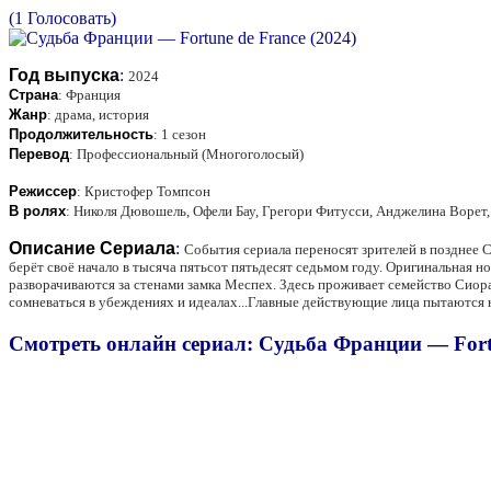
(1 Голосовать)
Год выпуска
:
2024
Страна
:
Франция
Жанр
:
драма, история
Продолжительность
:
1 сезон
Перевод
:
Профессиональный (Многоголосый)
Режиссер
:
Кристофер Томпсон
В ролях
:
Николя Дювошель, Офели Бау, Грегори Фитусси, Анджелина Ворет
Описание Сериала
:
События сериала переносят зрителей в позднее С
берёт своё начало в тысяча пятьсот пятьдесят седьмом году. Оригинальная 
разворачиваются за стенами замка Меспех. Здесь проживает семейство Сиора
сомневаться в убеждениях и идеалах...Главные действующие лица пытаются 
Смотреть онлайн сериал: Судьба Франции — Fortu