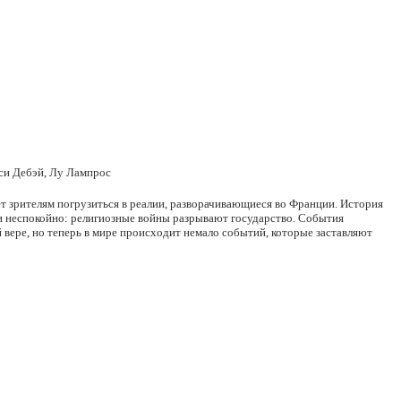
си Дебэй, Лу Лампрос
ет зрителям погрузиться в реалии, разворачивающиеся во Франции. История
ции неспокойно: религиозные войны разрывают государство. События
 вере, но теперь в мире происходит немало событий, которые заставляют