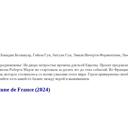
, Бландин Беллавуар, Гийом Гуи, Антуан Гуи, Эмили Инчерти-Форментини, Лю
редневековье. На дворе непростые времена для всей Европы. Проект предлага
новелла Роберта Мерле же стартовала за десять лет до этих событий. Во Фран
к, которое столкнулось со всеми ужасами этого мира. Герои привержены своей
найти хоть какой-то баланс между верой и выживанием.
ne de France (2024)