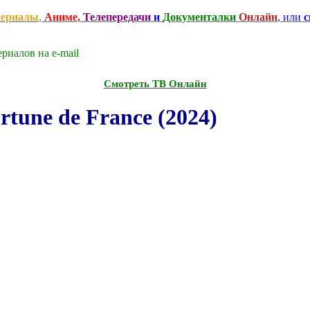
сериалы
,
Аниме,
Телепередачи
и
Документалки
Онлайн
, или
с
риалов на e-mаil
Смотреть ТВ Онлайн
une de France (2024)