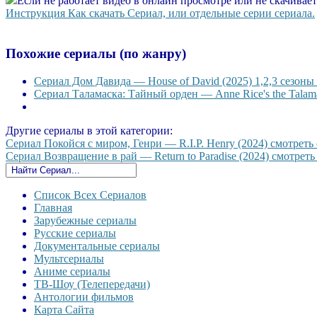
Если не работает видео в онлайн просмотре или не скачивае
Инструкция Как скачать Сериал, или отдельные серии сериала.
Похожие сериалы (по жанру)
Сериал Дом Давида — House of David (2025) 1,2,3 сезоны 
Сериал Таламаска: Тайный орден — Anne Rice's the Talama
Другие сериалы в этой категории:
Сериал Покойся с миром, Генри — R.I.P. Henry (2024) смотреть 
Сериал Возвращение в рай — Return to Paradise (2024) смотреть 
Список Всех Сериалов
Главная
Зарубежные сериалы
Русские сериалы
Документальные сериалы
Мультсериалы
Аниме сериалы
ТВ-Шоу (Телепередачи)
Антологии фильмов
Карта Сайта