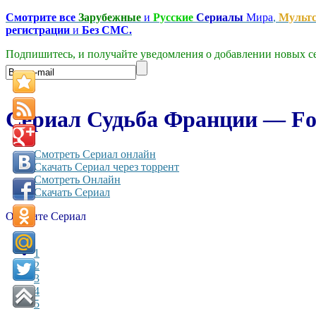
Смотрите все
Зарубежные
и
Русские
Сериалы
Мира
,
Мульт
регистрации
и
Без СМС.
Подпишитесь, и получайте уведомления о добавлении новых се
Сериал Судьба Франции — Fort
Смотреть Сериал онлайн
Скачать Сериал через торрент
Смотреть Онлайн
Скачать Сериал
Оцените Сериал
1
2
3
4
5