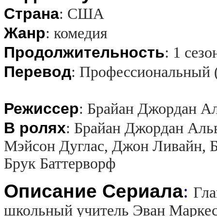
Страна
:
США
Жанр
:
комедия
Продолжительность
:
1 сезо
Перевод
:
Профессиональный 
Режиссер
:
Брайан Джордан Ал
В ролях
:
Брайан Джордан Альв
Мэйсон Дуглас, Джон Ливайн, Б
Брук Баттерворф
Описание Сериала
:
Гла
школьный учитель Эван Маркес.