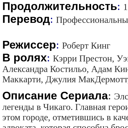
Продолжительность
:
1
Перевод
:
Профессиональны
Режиссер
:
Роберт Кинг
В ролях
:
Кэрри Престон, Уэ
Александра Костильо, Адам Ки
Маккарти, Джулия МакДермотт
Описание Сериала
:
Элс
легенды в Чикаго. Главная гер
этом городе, отметившись в кач
адвоката, которая способна бр