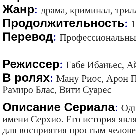
Жанр
:
драма, криминал, трил
Продолжительность
:
1
Перевод
:
Профессиональны
Режиссер
:
Габе Ибаньес, А
В ролях
:
Ману Риос, Арон П
Рамиро Блас, Вити Суарес
Описание Сериала
:
Одн
имени Серхио. Его история явл
для восприятия простым человек