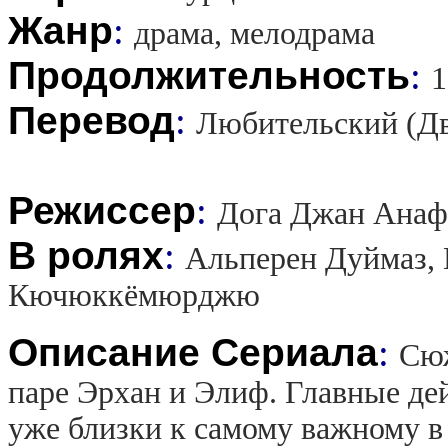
Жанр
:
драма, мелодрама
Продолжительность
:
1
Перевод
:
Любительский (Д
Режиссер
:
Дога Джан Анаф
В ролях
:
Альперен Дуймаз,
Кючюккёмюрджю
Описание Сериала
:
Сюж
паре Эрхан и Элиф. Главные де
уже близки к самому важному в