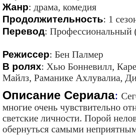
Жанр
:
драма, комедия
Продолжительность
:
1 сезо
Перевод
:
Профессиональный 
Режиссер
:
Бен Палмер
В ролях
:
Хью Бонневилл, Каре
Майлз, Раманике Ахлувалиа, Ди
Описание Сериала
:
Сег
многие очень чувствительно отн
светские личности. Порой нело
обернуться самыми неприятным