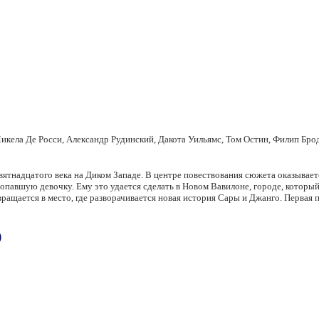
икела Де Росси, Александр Рудинский, Дакота Уильямс, Том Остин, Филип Бро
ятнадцатого века на Диком Западе. В центре повествования сюжета оказываетс
опавшую девочку. Ему это удается сделать в Новом Вавилоне, городе, который
ащается в место, где разворачивается новая история Сары и Джанго. Первая пл
)