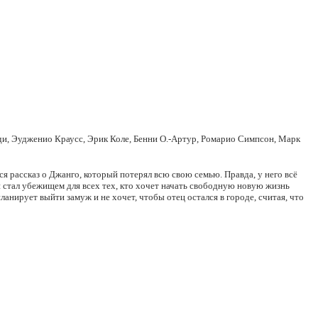
ди, Эудженио Краусс, Эрик Коле, Бенни О.-Артур, Ромарио Симпсон, Марк
я рассказ о Джанго, который потерял всю свою семью. Правда, у него всё
 стал убежищем для всех тех, кто хочет начать свободную новую жизнь
анирует выйти замуж и не хочет, чтобы отец остался в городе, считая, что