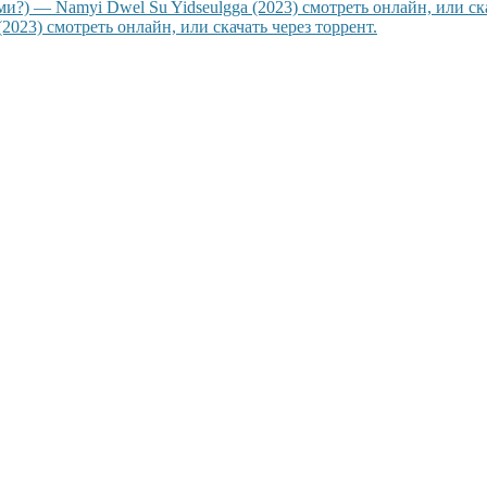
) — Namyi Dwel Su Yidseulgga (2023) смотреть онлайн, или ска
023) смотреть онлайн, или скачать через торрент.