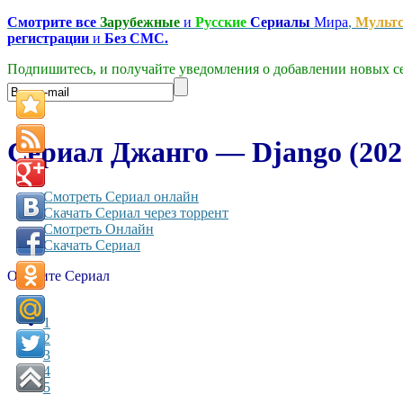
Смотрите все
Зарубежные
и
Русские
Сериалы
Мира
,
Мульт
регистрации
и
Без СМС.
Подпишитесь, и получайте уведомления о добавлении новых се
Сериал Джанго — Django (202
Смотреть Сериал онлайн
Скачать Сериал через торрент
Смотреть Онлайн
Скачать Сериал
Оцените Сериал
1
2
3
4
5