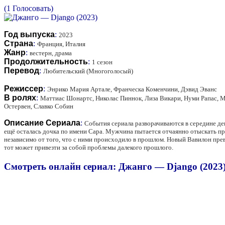
(1 Голосовать)
Год выпуска
:
2023
Страна
:
Франция, Италия
Жанр
:
вестерн, драма
Продолжительность
:
1 сезон
Перевод
:
Любительский (Многоголосый)
Режиссер
:
Энрико Мария Артале, Франческа Коменчини, Дэвид Эванс
В ролях
:
Маттиас Шонартс, Николас Пиннок, Лиза Викари, Нуми Рапас, М
Остервен, Славко Собин
Описание Сериала
:
События сериала разворачиваются в середине дев
ещё осталась дочка по имени Сара. Мужчина пытается отчаянно отыскать пр
независимо от того, что с ними происходило в прошлом. Новый Вавилон превр
тот может привезти за собой проблемы далекого прошлого.
Смотреть онлайн сериал: Джанго — Django (2023