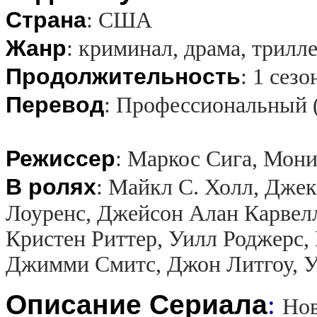
Страна
:
США
Жанр
:
криминал, драма, трилл
Продолжительность
:
1 сезо
Перевод
:
Профессиональный 
Режиссер
:
Маркос Сига, Мони
В ролях
:
Майкл С. Холл, Джек
Лоуренс, Джейсон Алан Карвел
Кристен Риттер, Уилл Роджерс,
Джимми Смитс, Джон Литгоу, 
Описание Сериала
:
Нов