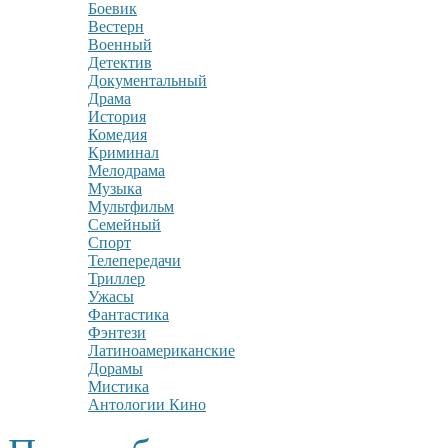
Боевик
Вестерн
Военный
Детектив
Документальный
Драма
История
Комедия
Криминал
Мелодрама
Музыка
Мультфильм
Семейный
Спорт
Телепередачи
Триллер
Ужасы
Фантастика
Фэнтези
Латиноамериканские
Дорамы
Мистика
Антологии Кино