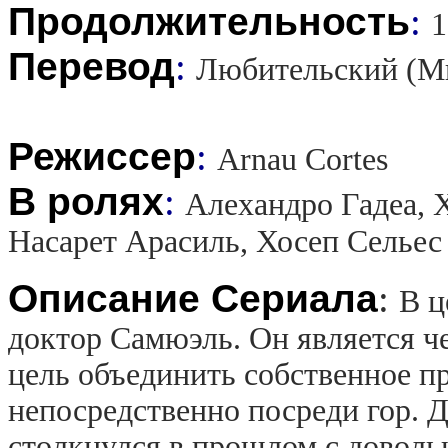
Продолжительность
:
1
Перевод
:
Любительский (М
Режиссер
:
Arnau Cortes
В ролях
:
Алехандро Гадеа, 
Насарет Арасиль, Хосеп Сельес
Описание Сериала
:
В ц
доктор Самюэль. Он является ч
цель объединить собственное п
непосредственно посреди гор. Д
столкнулся в прошлом с доволь