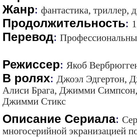
Жанр
:
фантастика, триллер, 
Продолжительность
:
1
Перевод
:
Профессиональны
Режиссер
:
Якоб Вербрюгген
В ролях
:
Джоэл Эдгертон, Д
Алиси Брага, Джимми Симпсон,
Джимми Стикс
Описание Сериала
:
Сер
многосерийной экранизацией п