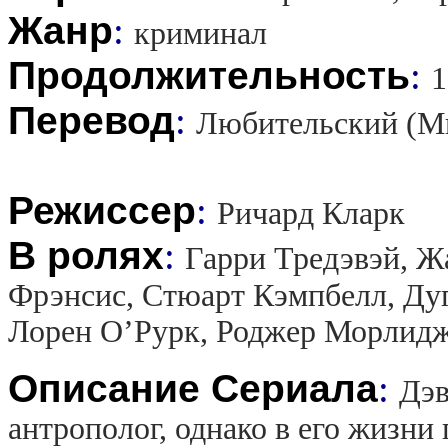
Жанр
:
криминал
Продолжительность
:
1
Перевод
:
Любительский (М
Режиссер
:
Ричард Кларк
В ролях
:
Гарри Тредэвэй, Ж
Фрэнсис, Стюарт Кэмпбелл, Дуг
Лорен О’Рурк, Роджер Морлид
Описание Сериала
:
Дэв
антрополог, однако в его жизн