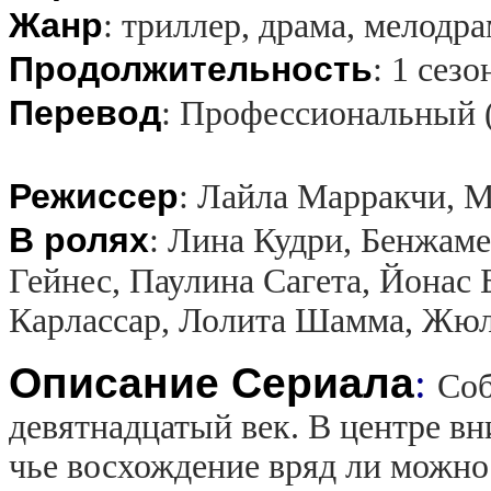
Жанр
:
триллер, драма, мелодр
Продолжительность
:
1 сезо
Перевод
:
Профессиональный 
Режиссер
:
Лайла Марракчи, М
В ролях
:
Лина Кудри, Бенжаме
Гейнес, Паулина Сагета, Йонас
Карлассар, Лолита Шамма, Жю
Описание Сериала
:
Соб
девятнадцатый век. В центре в
чье восхождение вряд ли можно