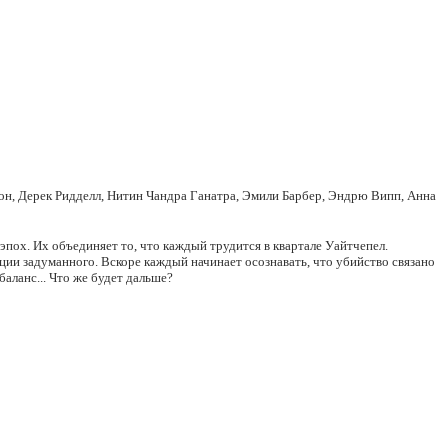
н, Дерек Ридделл, Нитин Чандра Ганатра, Эмили Барбер, Эндрю Випп, Анна
пох. Их объединяет то, что каждый трудится в квартале Уайтчепел.
ации задуманного. Вскоре каждый начинает осознавать, что убийство связано
аланс... Что же будет дальше?