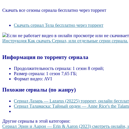
Скачать все сезоны сериала бесплатно через торрент
Скачать сериал Тела бесплатно через торрент
Если не работает видео в онлайн просмотре или не скачивае
Инструкция Как скачать Сериал, или отдельные серии сериала.
Информация по торренту сериала
Продолжительность сериала:
1 сезон 8 серий;
Размер сериала:
1 сезон 7,65 ГБ;
Формат видео:
AVI
Похожие сериалы (по жанру)
Сериал Лазарь — Lazarus (20225) торрент, онлайн бесплат
Сериал Таламаска: Тайный орден — Anne Rice's the Talama
Другие сериалы в этой категории:
Сериал Эрин и Аарон — Erin & Aaron (2023) смотреть онлайн, и