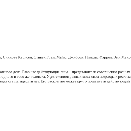
, Синнове Карлсен, Стивен Грэм, Майкл Джибсон, Николас Фэррел, Эми Мэнсо
ожного дела. Главные действующие лица – представители совершенно разных э
 одного и того же человека. У детективов разных эпох свои подходы к реализ
рядка ста пятидесяти лет. Его раскрытие может круто пошатнуть действующий б