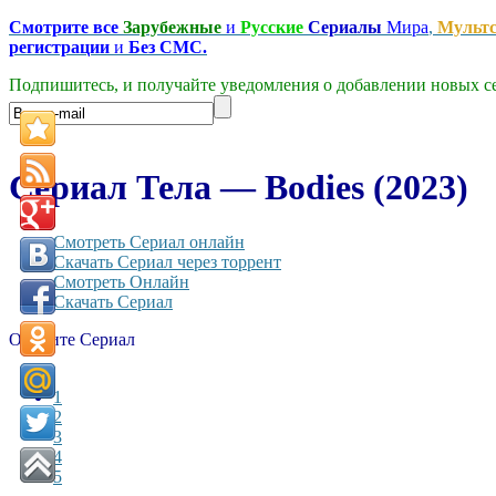
Смотрите все
Зарубежные
и
Русские
Сериалы
Мира
,
Мульт
регистрации
и
Без СМС.
Подпишитесь, и получайте уведомления о добавлении новых се
Сериал Тела — Bodies (2023)
Смотреть Сериал онлайн
Скачать Сериал через торрент
Смотреть Онлайн
Скачать Сериал
Оцените Сериал
1
2
3
4
5