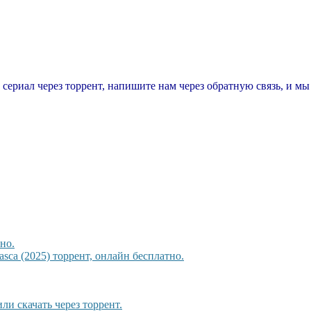
т сериал через торрент, напишите нам через обратную связь, и м
но.
sca (2025) торрент, онлайн бесплатно.
ли скачать через торрент.