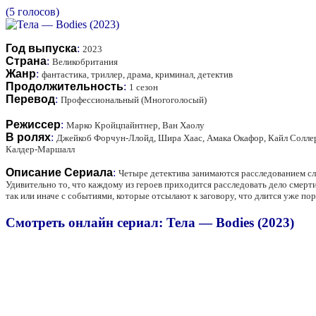
(5 голосов)
Год выпуска
:
2023
Страна
:
Великобритания
Жанр
:
фантастика, триллер, драма, криминал, детектив
Продолжительность
:
1 сезон
Перевод
:
Профессиональный (Многоголосый)
Режиссер
:
Марко Кройцпайнтнер, Ван Хаолу
В ролях
:
Джейкоб Форчун-Ллойд, Шира Хаас, Амака Окафор, Кайл Соллер
Калдер-Маршалл
Описание Сериала
:
Четыре детектива занимаются расследованием сл
Удивительно то, что каждому из героев приходится расследовать дело смерти
так или иначе с событиями, которые отсылают к заговору, что длится уже по
Смотреть онлайн сериал: Тела — Bodies (2023)