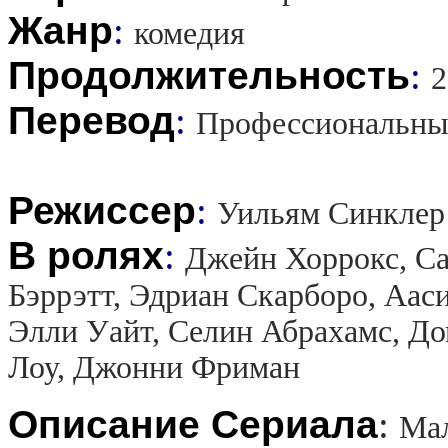
Жанр
:
комедия
Продолжительность
:
2
Перевод
:
Профессиональны
Режиссер
:
Уильям Синклер
В ролях
:
Джейн Хоррокс, С
Бэррэтт, Эдриан Скарборо, Аас
Элли Уайт, Селин Абрахамс, Д
Лоу, Джонни Фриман
Описание Сериала
:
Мал