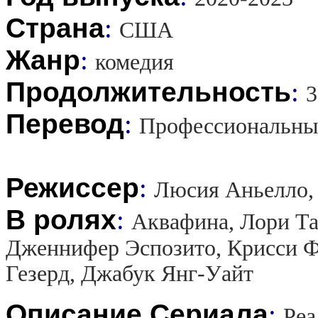
Страна
:
США
Жанр
:
комедия
Продолжительность
:
3
Перевод
:
Профессиональны
Режиссер
:
Люсия Аньелло,
В ролях
:
Аквафина, Лори Тан
Дженнифер Эспозито, Крисси Ф
Гезерд, Джабук Янг-Уайт
Описание Сериала
:
Реа