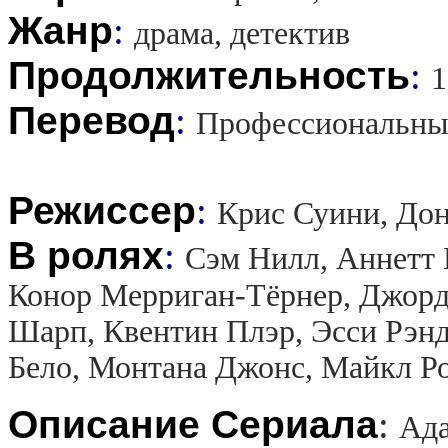
Жанр
:
драма, детектив
Продолжительность
:
1
Перевод
:
Профессиональны
Режиссер
:
Крис Суини, До
В ролях
:
Сэм Нилл, Аннетт 
Конор Мерриган-Тёрнер, Джорд
Шарп, Квентин Плэр, Эсси Рэн
Бело, Монтана Джонс, Майкл Р
Описание Сериала
:
Ада