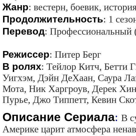
Жанр
:
вестерн, боевик, истори
Продолжительность
:
1 сезо
Перевод
:
Профессиональный 
Режиссер
:
Питер Берг
В ролях
:
Тейлор Китч, Бетти 
Уигхэм, Дэйн ДеХаан, Саура Ла
Мота, Ник Харгроув, Дерек Хи
Пурье, Джо Типпетт, Кевин Ско
Описание Сериала
:
В с
Америке царит атмосфера ненави