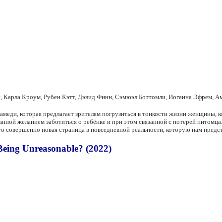
, Карла Кроум, Рубен Кэтт, Дэвид Финн, Сэмюэл Боттомли, Иоганна Эфрем, А
рамеди, которая предлагает зрителям погрузиться в тонкости жизни женщины,
анной желанием заботиться о ребёнке и при этом связанной с потерей питомца.
это совершенно новая страница в повседневной реальности, которую нам предс
eing Unreasonable? (2022)