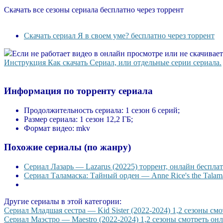
Скачать все сезоны сериала бесплатно через торрент
Скачать сериал Я в своем уме? бесплатно через торрент
Если не работает видео в онлайн просмотре или не скачивае
Инструкция Как скачать Сериал, или отдельные серии сериала.
Информация по торренту сериала
Продолжительность сериала:
1 сезон 6 серий;
Размер сериала:
1 сезон 12,2 ГБ;
Формат видео:
mkv
Похожие сериалы (по жанру)
Сериал Лазарь — Lazarus (20225) торрент, онлайн бесплат
Сериал Таламаска: Тайный орден — Anne Rice's the Talama
Другие сериалы в этой категории:
Сериал Младшая сестра — Kid Sister (2022-2024) 1,2 сезоны смо
Сериал Маэстро — Maestro (2022-2024) 1,2 сезоны смотреть онла