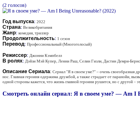
(2 голосов)
Год выпуска
:
2022
Страна
:
Великобритания
Жанр
:
комедия, триллер
Продолжительность
:
1 сезон
Перевод
:
Профессиональный (Многоголосый)
Режиссер
:
Джонни Кэмпбелл
В ролях
:
Дэйзи Мэй Купер, Ленни Раш, Селин Гизли, Дастин Демри-Бернс
Описание Сериала
:
Сериал "Я в своем уме?" – очень своеобразная д
нос. Главная героиня одержима дружбой, а также страдает от паранойи, вызв
одной стороны кажется, что жизнь главной героини рушится, но с другой – 
Смотреть онлайн сериал: Я в своем уме? — Am I B