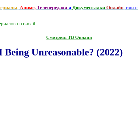
сериалы
,
Аниме,
Телепередачи
и
Документалки
Онлайн
, или
с
риалов на e-mаil
Смотреть ТВ Онлайн
 Being Unreasonable? (2022)