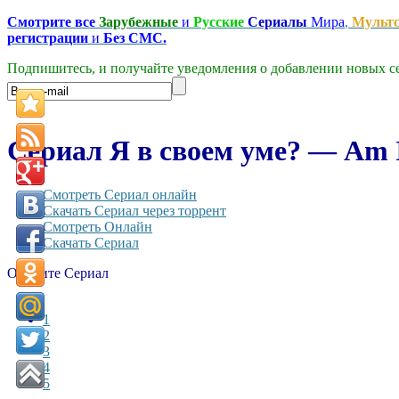
Смотрите все
Зарубежные
и
Русские
Сериалы
Мира
,
Мульт
регистрации
и
Без СМС.
Подпишитесь, и получайте уведомления о добавлении новых се
Сериал Я в своем уме? — Am I
Смотреть Сериал онлайн
Скачать Сериал через торрент
Смотреть Онлайн
Скачать Сериал
Оцените Сериал
1
2
3
4
5