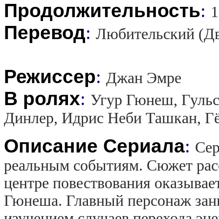
Продолжительность
:
1
Перевод
:
Любительский (Д
Режиссер
:
Джан Эмре
В ролях
:
Угур Гюнеш, Гуль
Динлер, Идрис Неби Ташкан, Г
Описание Сериала
:
Сер
реальным событиям. Сюжет расс
центре повествования оказывае
Гюнеша. Главный персонаж зани
изучением случаев перехода эн