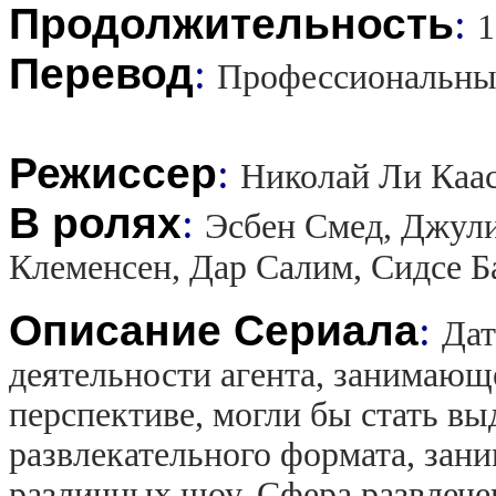
Продолжительность
:
1
Перевод
:
Профессиональны
Режиссер
:
Николай Ли Каа
В ролях
:
Эсбен Смед, Джули
Клеменсен, Дар Салим, Сидсе Б
Описание Сериала
:
Дат
деятельности агента, занимающ
перспективе, могли бы стать 
развлекательного формата, зан
различных шоу. Сфера развлече