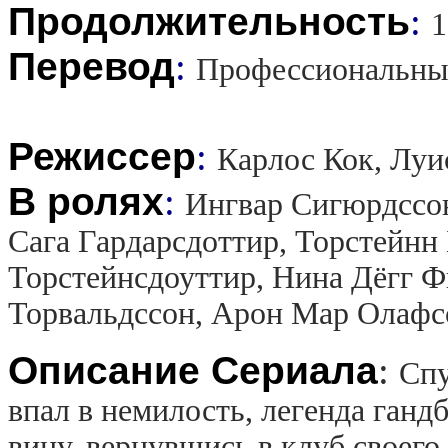
Продолжительность
:
1
Перевод
:
Профессиональны
Режиссер
:
Карлос Кок, Луи
В ролях
:
Ингвар Сигюрдссон
Сага Гардарсдоттир, Торстейнн
Торстейнсдоуттир, Нина Дёгг 
Торвальдссон, Арон Мар Олафс
Описание Сериала
:
Спу
впал в немилость, легенда ганд
вину, вернувшись в клуб своего