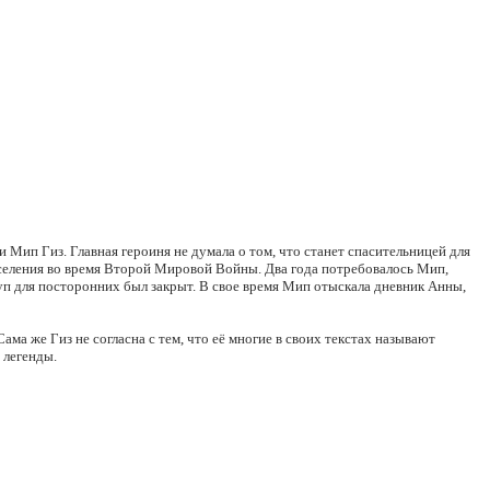
Мип Гиз. Главная героиня не думала о том, что станет спасительницей для
аселения во время Второй Мировой Войны. Два года потребовалось Мип,
туп для посторонних был закрыт. В свое время Мип отыскала дневник Анны,
ама же Гиз не согласна с тем, что её многие в своих текстах называют
 легенды.