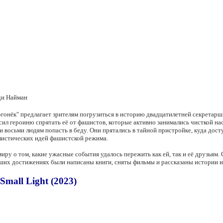
ди Найман
онёк" предлагает зрителям погрузиться в историю двадцатилетней секретарши 
осил героиню спрятать её от фашистов, которые активно занимались чисткой н
 восьми людям попасть в беду. Они прятались в тайной пристройке, куда дос
алистических идей фашистской режима.
ру о том, какие ужасные события удалось пережить как ей, так и её друзьям. С
ольших достижениях были написаны книги, сняты фильмы и рассказаны истории и
mall Light (2023)