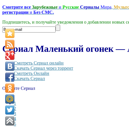
Смотрите все
Зарубежные
и
Русские
Сериалы
Мира
,
Мульт
регистрации
и
Без СМС.
Подпишитесь, и получайте уведомления о добавлении новых се
Сериал Маленький огонек — A 
Смотреть Сериал онлайн
Скачать Сериал через торрент
Смотреть Онлайн
Скачать Сериал
Оцените Сериал
1
2
3
4
5