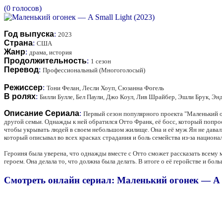
(0 голосов)
Год выпуска
:
2023
Страна
:
США
Жанр
:
драма, история
Продолжительность
:
1 сезон
Перевод
:
Профессиональный (Многоголосый)
Режиссер
:
Тони Фелан, Лесли Хоуп, Сюзанна Фогель
В ролях
:
Билли Булле, Бел Паули, Джо Коул, Лив Шрайбер, Эшли Брук, Эн
Описание Сериала
:
Первый сезон популярного проекта "Маленький ог
другой семьи. Однажды к ней обратился Отто Франк, её босс, который попр
чтобы укрывать людей в своем небольшом жилище. Она и её муж Ян не давали
который описывал во всех красках страдания и боль семейства из-за национ
Героиня была уверена, что однажды вместе с Отто сможет рассказать всему ми
героем. Она делала то, что должна была делать. В итоге о её геройстве и б
Смотреть онлайн сериал: Маленький огонек — A S