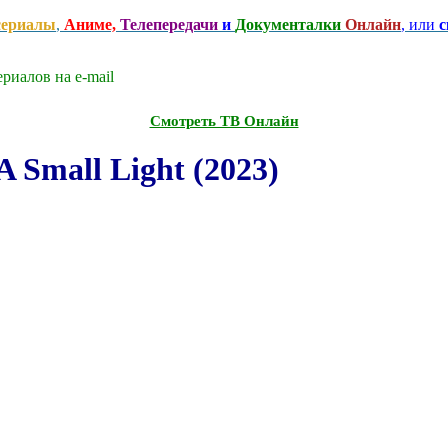
сериалы
,
Аниме,
Телепередачи
и
Документалки
Онлайн
, или
с
риалов на e-mаil
Смотреть ТВ Онлайн
Small Light (2023)