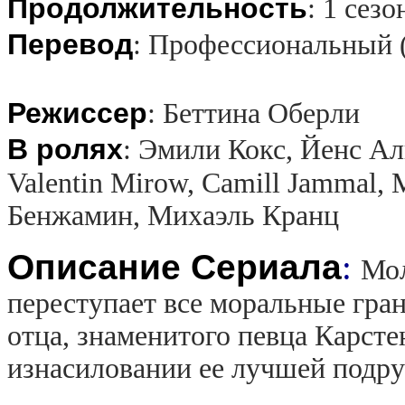
Продолжительность
:
1 сезо
Перевод
:
Профессиональный 
Режиссер
:
Беттина Оберли
В ролях
:
Эмили Кокс, Йенс Ал
Valentin Mirow, Camill Jammal,
Бенжамин, Михаэль Кранц
Описание Сериала
:
Мол
переступает все моральные гра
отца, знаменитого певца Карст
изнасиловании ее лучшей подру