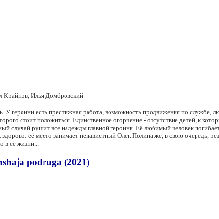
ел Крайнов, Илья Домбровский
ась. У героини есть престижная работа, возможность продвижения по службе, л
оторого стоит положиться. Единственное огорчение - отсутствие детей, к кот
стный случай рушит все надежды главной героини. Её любимый человек погибает
так здорово: её место занимает ненавистный Олег. Полина же, в свою очередь,
 в её жизни...
shaja podruga (2021)