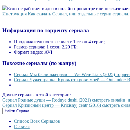
Если не работает видео в онлайн просмотре или не скачивае
Инструкция Как скачать Сериал, или отдельные серии сериала.
Информация по торренту сериала
Продолжительность сериала:
1 сезон 4 серии;
Размер сериала:
1 сезон 2,29 ГБ;
Формат видео:
AVI
Похожие сериалы (по жанру)
Сериал Мы были лжецами — We Were Liars (2025) торрент
Сериал Чужестранка: Кровь от крови моей — Outlander: Bl
Другие сериалы в этой категории:
Сериал Родные души — Rodnye dushi (2021) смотреть онлайн, ил
Сериал Кризисный центр — Krizisnyj centr (2016) смотреть онла
Список Всех Сериалов
Главная