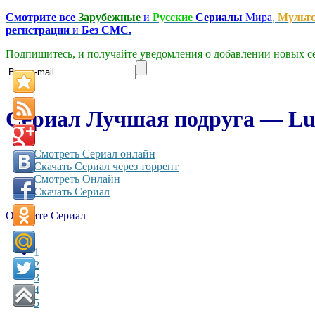
Смотрите все
Зарубежные
и
Русские
Сериалы
Мира
,
Мульт
регистрации
и
Без СМС.
Подпишитесь, и получайте уведомления о добавлении новых се
Сериал Лучшая подруга — Luc
Смотреть Сериал онлайн
Скачать Сериал через торрент
Смотреть Онлайн
Скачать Сериал
Оцените Сериал
1
2
3
4
5