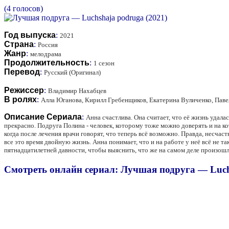
(4 голосов)
Год выпуска
:
2021
Страна
:
Россия
Жанр
:
мелодрама
Продолжительность
:
1 сезон
Перевод
:
Русский (Оригинал)
Режиссер
:
Владимир Нахабцев
В ролях
:
Алла Юганова, Кирилл Гребенщиков, Екатерина Вуличенко, Пав
Описание Сериала
:
Анна счастлива. Она считает, что её жизнь удал
прекрасно. Подруга Полина - человек, которому тоже можно доверять и на к
когда после лечения врачи говорят, что теперь всё возможно. Правда, несча
все это время двойную жизнь. Анна понимает, что и на работе у неё всё не 
пятнадцатилетней давности, чтобы выяснить, что же на самом деле произошло
Смотреть онлайн сериал: Лучшая подруга — Luch