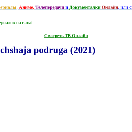
сериалы
,
Аниме,
Телепередачи
и
Документалки
Онлайн
, или
с
риалов на e-mаil
Смотреть ТВ Онлайн
hshaja podruga (2021)