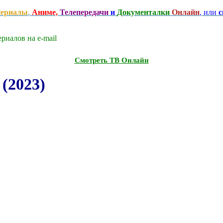
сериалы
,
Аниме,
Телепередачи
и
Документалки
Онлайн
, или
с
риалов на e-mаil
Смотреть ТВ Онлайн
(2023)