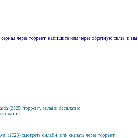
т сериал через торрент, напишите нам через обратную связь, и м
sca (2025) торрент, онлайн бесплатно.
бесплатно.
ai (2023) смотреть онлайн, или скачать через торрент.