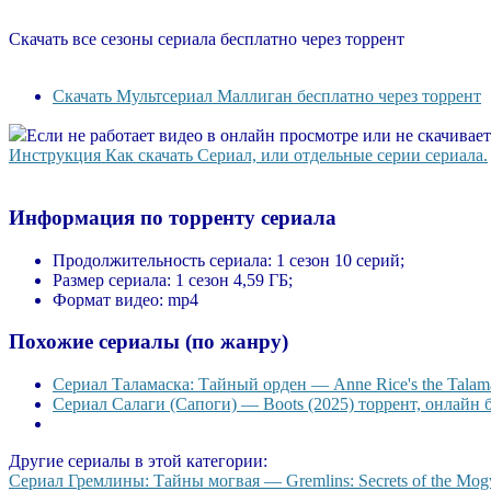
Скачать все сезоны сериала бесплатно через торрент
Скачать Мультсериал Маллиган бесплатно через торрент
Если не работает видео в онлайн просмотре или не скачивае
Инструкция Как скачать Сериал, или отдельные серии сериала.
Информация по торренту сериала
Продолжительность сериала:
1 сезон 10 серий;
Размер сериала:
1 сезон 4,59 ГБ;
Формат видео:
mp4
Похожие сериалы (по жанру)
Сериал Таламаска: Тайный орден — Anne Rice's the Talama
Сериал Салаги (Сапоги) — Boots (2025) торрент, онлайн 
Другие сериалы в этой категории:
Сериал Гремлины: Тайны могвая — Gremlins: Secrets of the Mogw