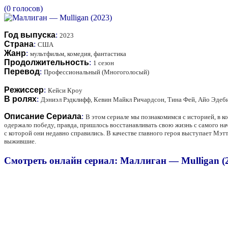
(0 голосов)
Год выпуска
:
2023
Страна
:
США
Жанр
:
мультфильм, комедия, фантастика
Продолжительность
:
1 сезон
Перевод
:
Профессиональный (Многоголосый)
Режиссер
:
Кейси Кроу
В ролях
:
Дэниэл Рэдклифф, Кевин Майкл Ричардсон, Тина Фей, Айо Эдеб
Описание Сериала
:
В этом сериале мы познакомимся с историей, в 
одержало победу, правда, пришлось восстанавливать свою жизнь с самого на
с которой они недавно справились. В качестве главного героя выступает М
выжившие.
Смотреть онлайн сериал: Маллиган — Mulligan (