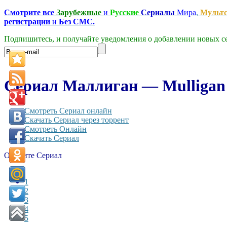
Смотрите все
Зарубежные
и
Русские
Сериалы
Мира
,
Мульт
регистрации
и
Без СМС.
Подпишитесь, и получайте уведомления о добавлении новых се
Сериал Маллиган — Mulligan 
Смотреть Сериал онлайн
Скачать Сериал через торрент
Смотреть Онлайн
Скачать Сериал
Оцените Сериал
1
2
3
4
5