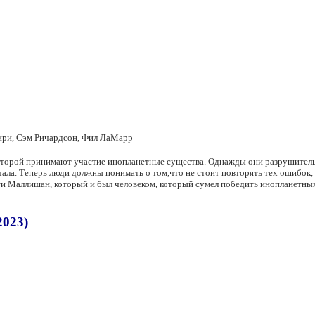
ири, Сэм Ричардсон, Фил ЛаМарр
которой принимают участие инопланетные существа. Однажды они разрушительны
чала. Теперь люди должны понимать о том,что не стоит повторять тех ошибок
этти Маллишан, который и был человеком, который сумел победить инопланетн
2023)