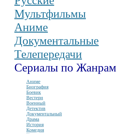
Русские
Мультфильмы
Аниме
Документальные
Телепередачи
Сериалы по Жанрам
Аниме
Биография
Боевик
Вестерн
Военный
Детектив
Документальный
Драма
История
Комедия