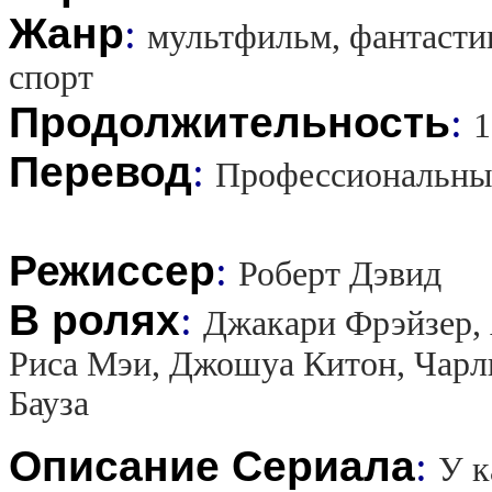
Жанр
:
мультфильм, фантасти
спорт
Продолжительность
:
1
Перевод
:
Профессиональны
Режиссер
:
Роберт Дэвид
В ролях
:
Джакари Фрэйзер,
Риса Мэи, Джошуа Китон, Чарл
Бауза
Описание Сериала
:
У к