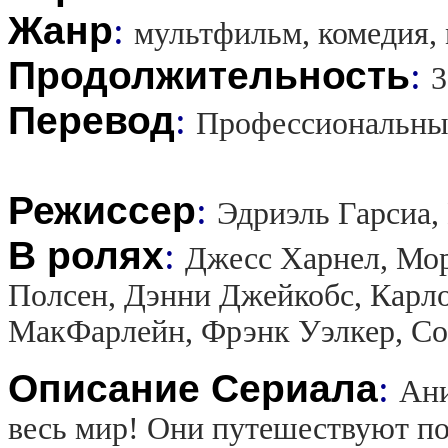
Жанр
:
мультфильм, комедия,
Продолжительность
:
3
Перевод
:
Профессиональны
Режиссер
:
Эдриэль Гарсиа,
В ролях
:
Джесс Харнел, Мо
Полсен, Дэнни Джейкобс, Карло
МакФарлейн, Фрэнк Уэлкер, С
Описание Сериала
:
Ани
весь мир! Они путешествуют по