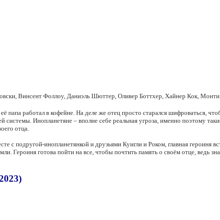
вски, Винсент Фоллоу, Даниэль Шюттер, Оливер Боттхер, Хайнер Кок, Монти
 её папа работал в кофейне. На деле же отец просто старался шифроваться, чт
й системы. Инопланетяне – вполне себе реальная угроза, именно поэтому таки
оего отца.
сте с подругой-инопланетянкой и друзьями Куигли и Роком, главная героиня в
и. Героиня готова пойти на все, чтобы почтить память о своём отце, ведь зна
2023)