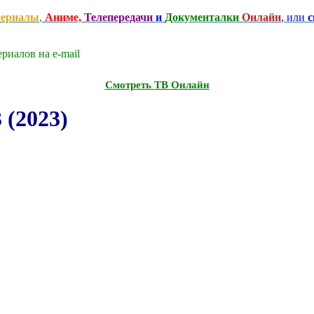
сериалы
,
Аниме,
Телепередачи
и
Документалки
Онлайн
, или
с
риалов на e-mаil
Смотреть ТВ Онлайн
 (2023)