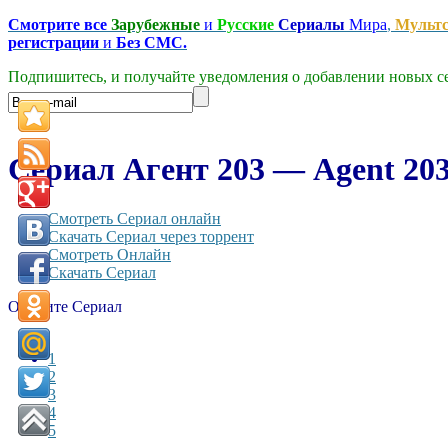
Смотрите все
Зарубежные
и
Русские
Сериалы
Мира
,
Мульт
регистрации
и
Без СМС.
Подпишитесь, и получайте уведомления о добавлении новых се
Сериал Агент 203 — Agent 203
Смотреть Сериал онлайн
Скачать Сериал через торрент
Смотреть Онлайн
Скачать Сериал
Оцените Сериал
1
2
3
4
5