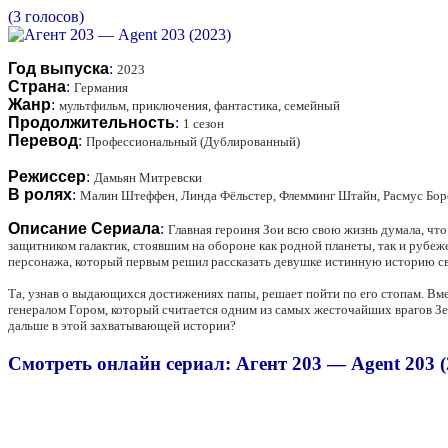
(3 голосов)
Год выпуска
:
2023
Страна
:
Германия
Жанр
:
мультфильм, приключения, фантастика, семейный
Продолжительность
:
1 сезон
Перевод
:
Профессиональный (Дублированный)
Режиссер
:
Дамьян Митревски
В ролях
:
Малин Штеффен, Линда Фёльстер, Флемминг Штайн, Расмус Боро
Описание Сериала
:
Главная героиня Зои всю свою жизнь думала, что
защитником галактик, стоявшим на обороне как родной планеты, так и рубеже
персонажа, который первым решил рассказать девушке истинную историю св
Та, узнав о выдающихся достижениях папы, решает пойти по его стопам. Вме
генералом Гором, который считается одним из самых жесточайших врагов Земл
дальше в этой захватывающей истории?
Смотреть онлайн сериал: Агент 203 — Agent 203 (