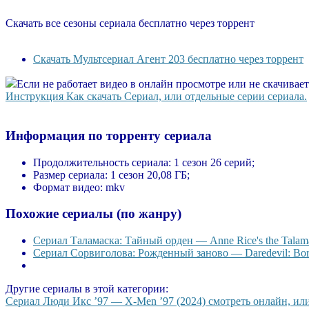
Скачать все сезоны сериала бесплатно через торрент
Скачать Мультсериал Агент 203 бесплатно через торрент
Если не работает видео в онлайн просмотре или не скачивае
Инструкция Как скачать Сериал, или отдельные серии сериала.
Информация по торренту сериала
Продолжительность сериала:
1 сезон 26 серий;
Размер сериала:
1 сезон 20,08 ГБ;
Формат видео:
mkv
Похожие сериалы (по жанру)
Сериал Таламаска: Тайный орден — Anne Rice's the Talama
Сериал Сорвиголова: Рожденный заново — Daredevil: Born
Другие сериалы в этой категории:
Сериал Люди Икс ’97 — X-Men ’97 (2024) смотреть онлайн, или 