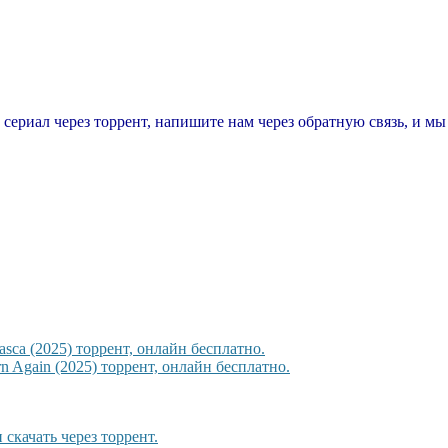
т сериал через торрент, напишите нам через обратную связь, и м
sca (2025) торрент, онлайн бесплатно.
 Again (2025) торрент, онлайн бесплатно.
скачать через торрент.