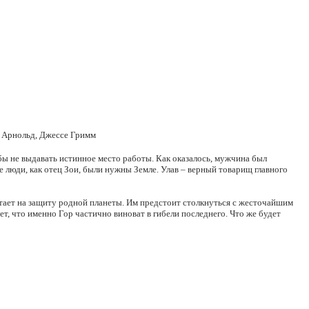
 Арнольд, Джессе Гримм
обы не выдавать истинное место работы. Как оказалось, мужчина был
е люди, как отец Зои, были нужны Земле. Улав – верный товарищ главного
стает на защиту родной планеты. Им предстоит столкнуться с жесточайшим
ет, что именно Гор частично виноват в гибели последнего. Что же будет