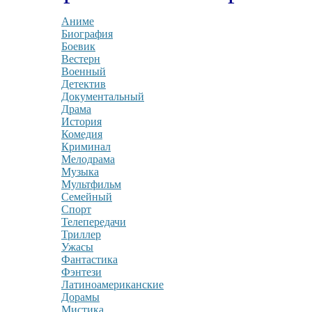
Аниме
Биография
Боевик
Вестерн
Военный
Детектив
Документальный
Драма
История
Комедия
Криминал
Мелодрама
Музыка
Мультфильм
Семейный
Спорт
Телепередачи
Триллер
Ужасы
Фантастика
Фэнтези
Латиноамериканские
Дорамы
Мистика